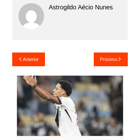
Astrogildo Aécio Nunes
Navegação
Anterior
Próximo
de
Post