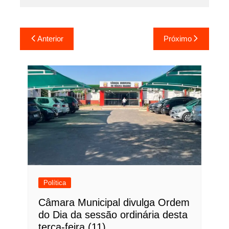
Navegação
Anterior
Próximo
de
Post
Política
Câmara Municipal divulga Ordem
do Dia da sessão ordinária desta
terça-feira (11)