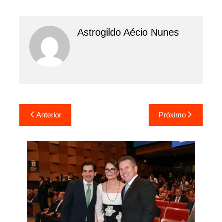
Astrogildo Aécio Nunes
Navegação
Anterior
Próximo
de
Post