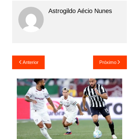
Astrogildo Aécio Nunes
Navegação
Anterior
Próximo
de
Post