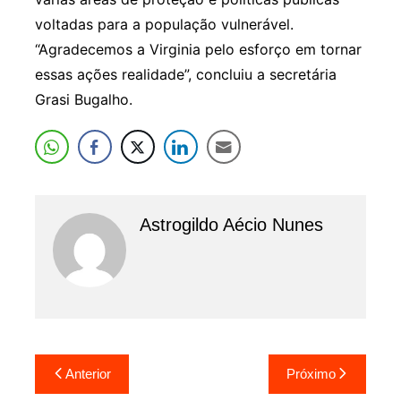
voltadas para a população vulnerável.
“Agradecemos a Virginia pelo esforço em tornar
essas ações realidade”, concluiu a secretária
Grasi Bugalho.
Astrogildo Aécio Nunes
Navegação
Anterior
Próximo
de