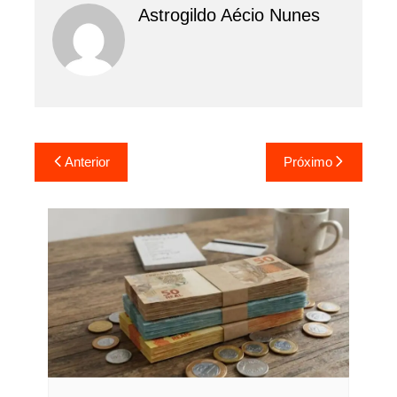
Astrogildo Aécio Nunes
Navegação
Anterior
Próximo
de
Post