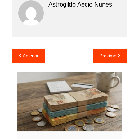
Astrogildo Aécio Nunes
Navegação
Anterior
Próximo
de
Post