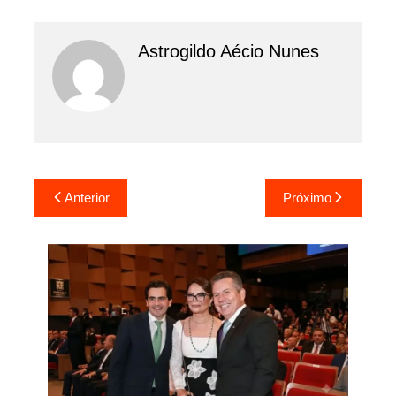
Astrogildo Aécio Nunes
Navegação
Anterior
Próximo
de
Post