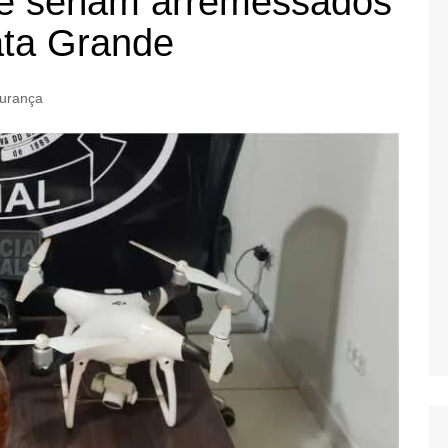
ue seriam arremessados
ata Grande
urança