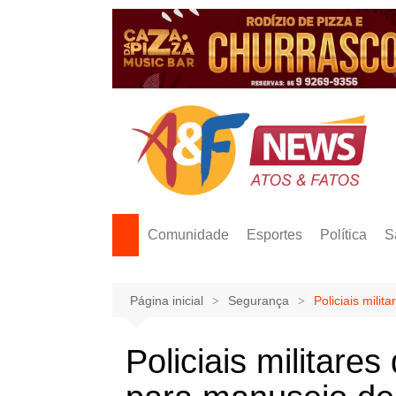
Ir
para
o
conteúdo
Comunidade
Esportes
Política
S
Página inicial
Segurança
Policiais mili
Policiais militar