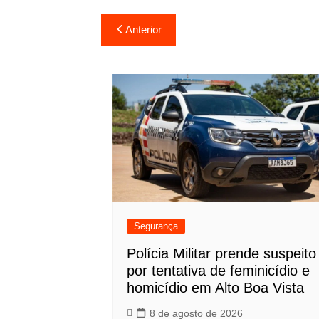
Navegação
Anterior
de
Post
Segurança
Polícia Militar prende suspeito
por tentativa de feminicídio e
homicídio em Alto Boa Vista
8 de agosto de 2026