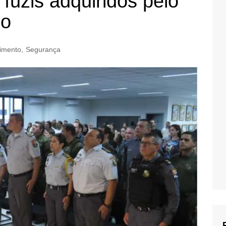
fuzis adquiridos pelo
do
imento
,
Segurança