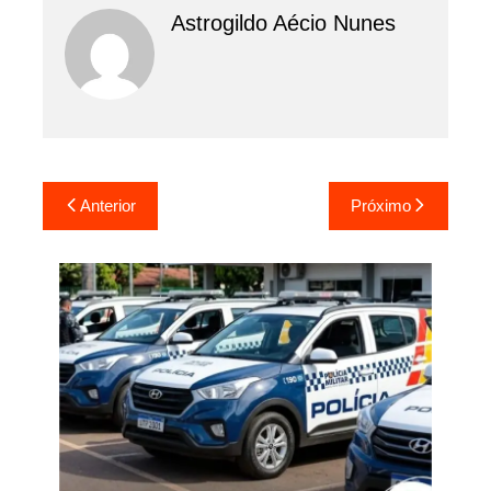
Astrogildo Aécio Nunes
Navegação
Anterior
Próximo
de
Post