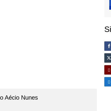
S
do Aécio Nunes