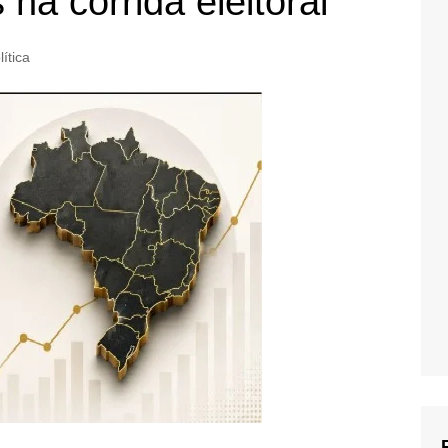
 na corrida eleitoral
lítica