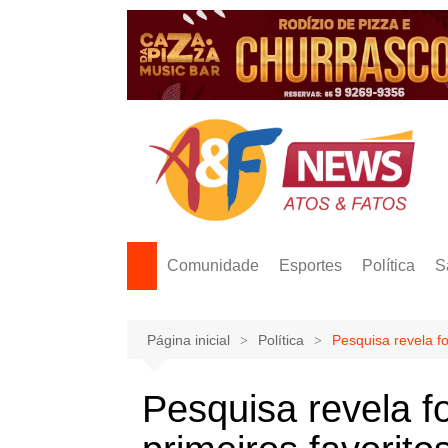
Ir
para
o
conteúdo
Comunidade
Esportes
Política
S
Página inicial
Política
Pesquisa revela for
Pesquisa revela fo