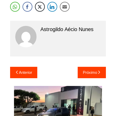
Astrogildo Aécio Nunes
Navegação
Anterior
Próximo
de
Post