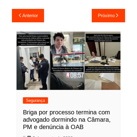
Navegação
Anterior
Próximo
de
Post
Segurança
Briga por processo termina com
advogado dormindo na Câmara,
PM e denúncia à OAB