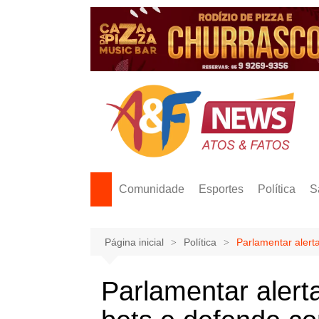
Ir
para
o
conteúdo
Comunidade
Esportes
Política
S
Página inicial
Política
Parlamentar alert
Parlamentar alert