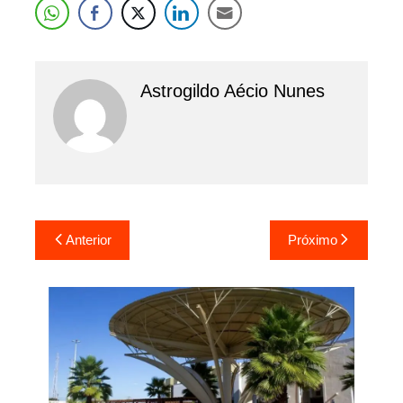
Astrogildo Aécio Nunes
Navegação
Anterior
Próximo
de
Post