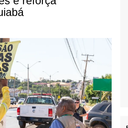
es e reforça
uiabá