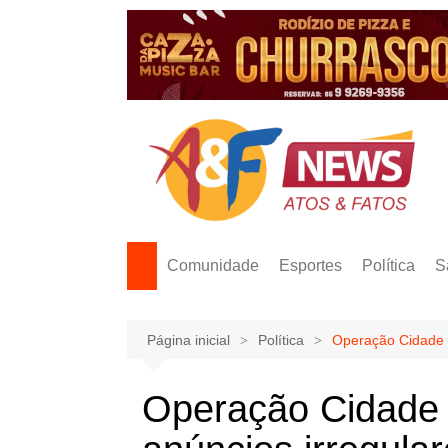
Ir
para
o
conteúdo
Comunidade
Esportes
Política
S
Página inicial
Política
Operação Cidade L
Operação Cidade