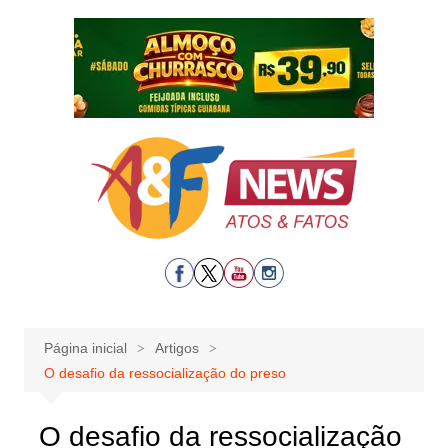
Ir
para
o
conteúdo
Página inicial
Artigos
O desafio da ressocialização do preso
O desafio da ressocialização