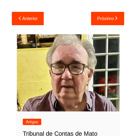
Navegação
Anterior
Próximo
de
Post
Artigos
Tribunal de Contas de Mato