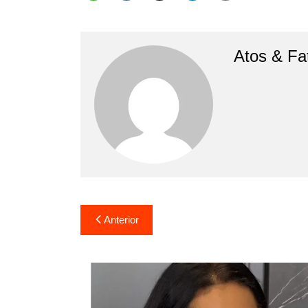
Atos & Fa
Navegação
Anterior
de
Post