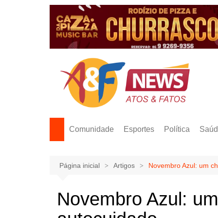
Ir
para
o
conteúdo
Comunidade
Esportes
Política
Saúd
Página inicial
Artigos
Novembro Azul: um ch
Novembro Azul: um