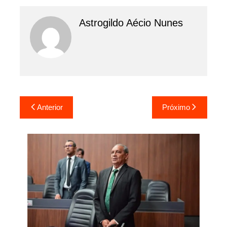
Astrogildo Aécio Nunes
Navegação
Anterior
Próximo
de
Post