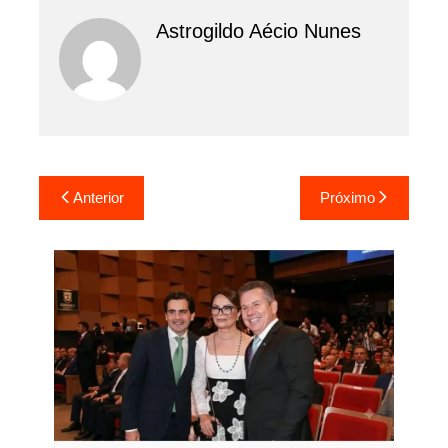
Astrogildo Aécio Nunes
Navegação
Anterior
Próximo
de
Post