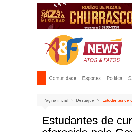
Ir
para
o
conteúdo
Comunidade
Esportes
Política
S
Página inicial
Destaque
Estudantes de c
Estudantes de cur