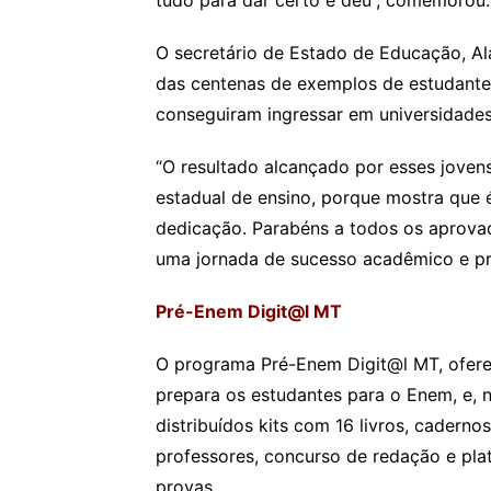
tudo para dar certo e deu”, comemorou.
O secretário de Estado de Educação, Al
das centenas de exemplos de estudante
conseguiram ingressar em universidades
“O resultado alcançado por esses joven
estadual de ensino, porque mostra que é
dedicação. Parabéns a todos os aprovad
uma jornada de sucesso acadêmico e prof
Pré-Enem Digit@l MT
O programa Pré-Enem Digit@l MT, ofere
prepara os estudantes para o Enem, e, 
distribuídos kits com 16 livros, cadernos
professores, concurso de redação e pla
provas.