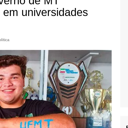
overno de MT
 em universidades
lítica