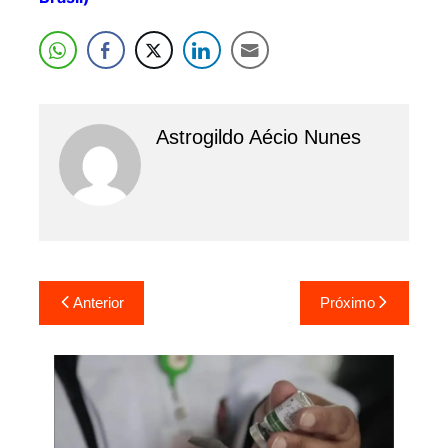
Astrogildo Aécio Nunes
Navegação
Anterior
Próximo
de
Post