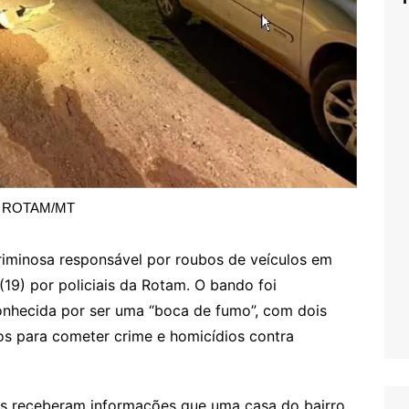
ROTAM/MT
iminosa responsável por roubos de veículos em
(19) por policiais da Rotam. O bando foi
onhecida por ser uma “boca de fumo”, com dois
os para cometer crime e homicídios contra
es receberam informações que uma casa do bairro