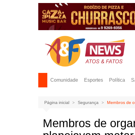
Ir
para
o
conteúdo
Comunidade
Esportes
Política
S
Página inicial
Segurança
Membros de or
Membros de organ