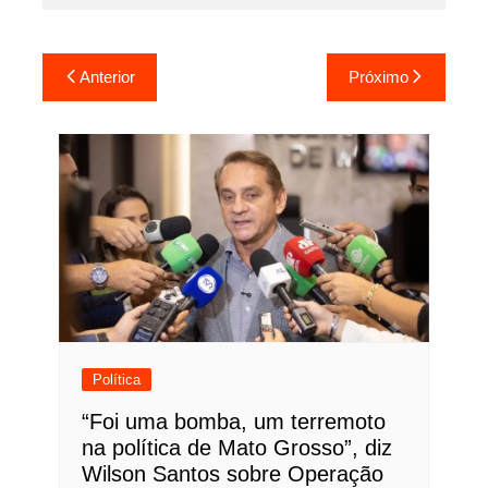
Navegação
Anterior
Próximo
de
Post
Política
“Foi uma bomba, um terremoto
na política de Mato Grosso”, diz
Wilson Santos sobre Operação