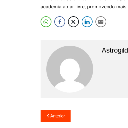
academia ao ar livre, promovendo mais 
Astrogil
Navegação
Anterior
de