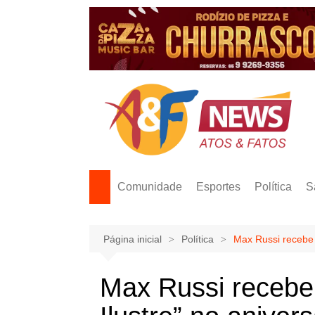
Ir
para
o
conteúdo
Comunidade
Esportes
Política
S
Página inicial
Política
Max Russi recebe 
Max Russi recebe