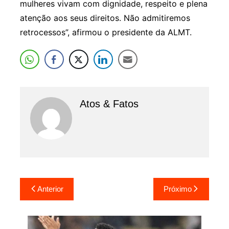
mulheres vivam com dignidade, respeito e plena
atenção aos seus direitos. Não admitiremos
retrocessos”, afirmou o presidente da ALMT.
Atos & Fatos
Navegação
Anterior
Próximo
de
Post