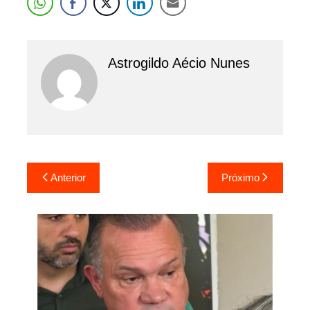
Astrogildo Aécio Nunes
Navegação
Anterior
Próximo
de
Post