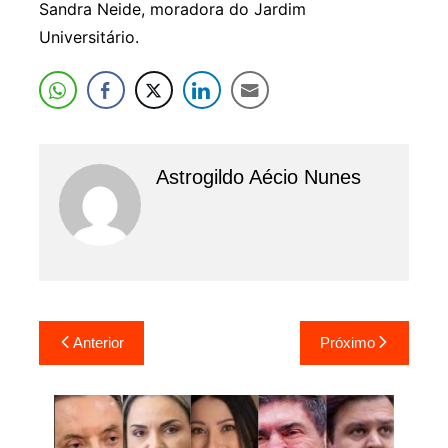
Sandra Neide, moradora do Jardim
Universitário.
Astrogildo Aécio Nunes
Navegação
Anterior
Próximo
de
Post