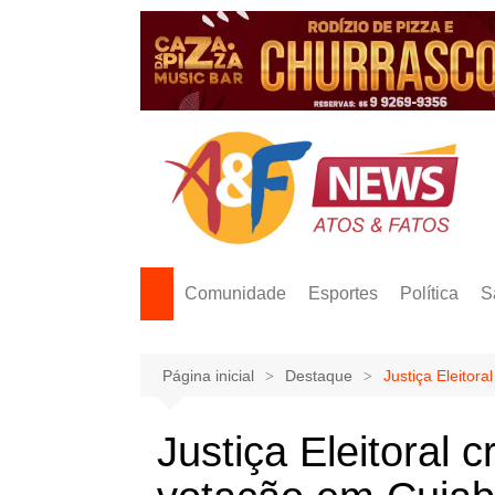
Ir
para
o
conteúdo
Comunidade
Esportes
Política
S
Página inicial
Destaque
Justiça Eleitora
Justiça Eleitoral c