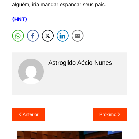
alguém, iria mandar espancar seus pais.
(HNT)
Astrogildo Aécio Nunes
Navegação
Anterior
Próximo
de
Post