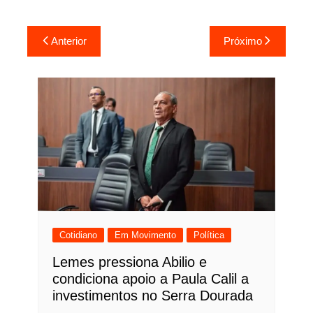
Navegação
Anterior
Próximo
de
Post
Cotidiano
Em Movimento
Política
Lemes pressiona Abilio e
condiciona apoio a Paula Calil a
investimentos no Serra Dourada