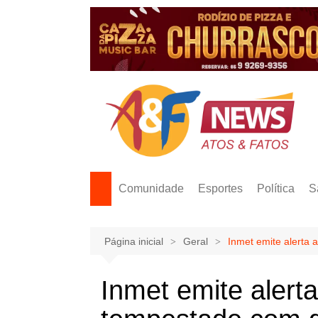
Ir
para
o
conteúdo
Comunidade
Esportes
Política
S
Página inicial
Geral
Inmet emite alerta
Inmet emite alert