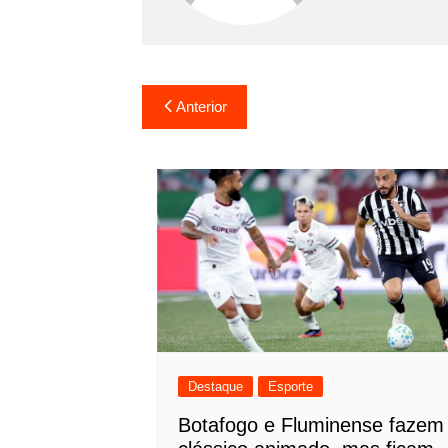
Navegação
Anterior
de
Post
Destaque
Esporte
Botafogo e Fluminense fazem