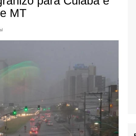
ranizo para Cuiabá e
de MT
al