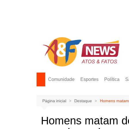
Ir
para
o
conteúdo
Comunidade
Esportes
Política
S
Página inicial
Destaque
Homens matam d
Homens matam de