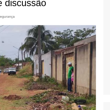
e discussão
egurança