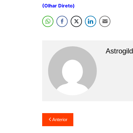
(Olhar Direto)
Astrogil
Navegação
Anterior
de