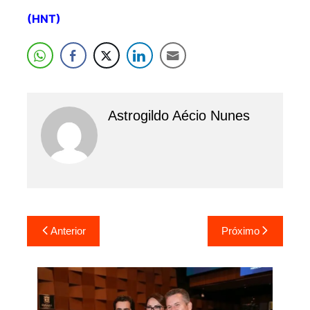
(HNT)
Astrogildo Aécio Nunes
Navegação
Anterior
Próximo
de
Post