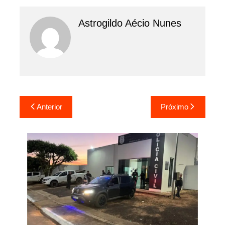
Astrogildo Aécio Nunes
Navegação
Anterior
Próximo
de
Post