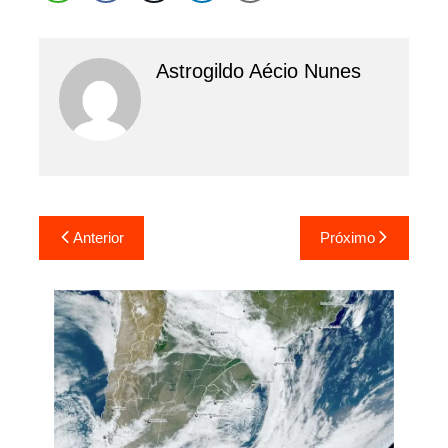
Astrogildo Aécio Nunes
Navegação
Anterior
Próximo
de
Post