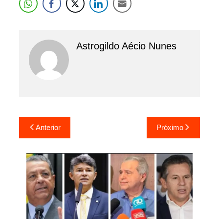
Astrogildo Aécio Nunes
Navegação
Anterior
Próximo
de
Post