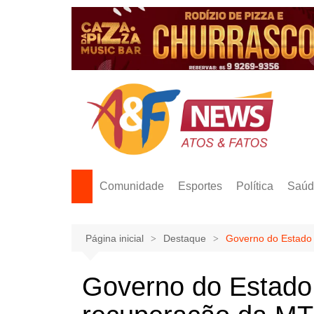
Ir
para
o
conteúdo
Comunidade
Esportes
Política
Saúd
Página inicial
Destaque
Governo do Estado 
Governo do Estado l