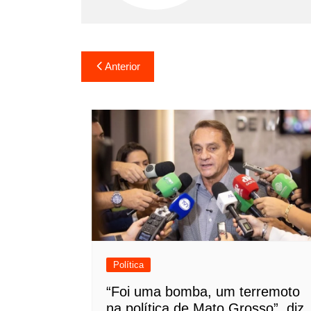
Navegação
Anterior
de
Post
Política
“Foi uma bomba, um terremoto
na política de Mato Grosso”, diz