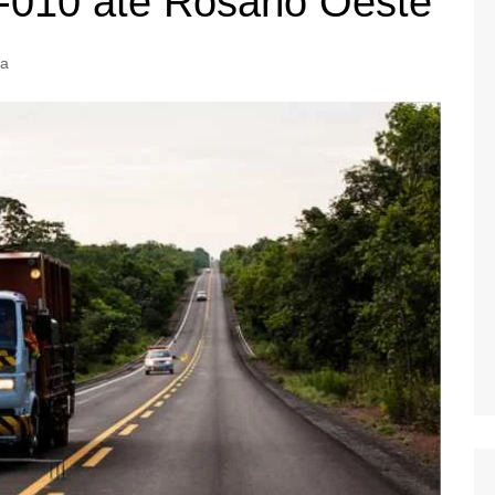
-010 até Rosário Oeste
ca