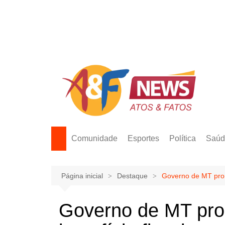
Ir
para
o
conteúdo
Comunidade
Esportes
Política
Saúd
Página inicial
Destaque
Governo de MT prorr
Governo de MT pro