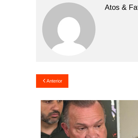
Atos & Fa
Navegação
Anterior
de
Post