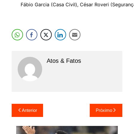
Fábio Garcia (Casa Civil), César Roveri (Seguran
Atos & Fatos
Navegação
Anterior
Próximo
de
Post