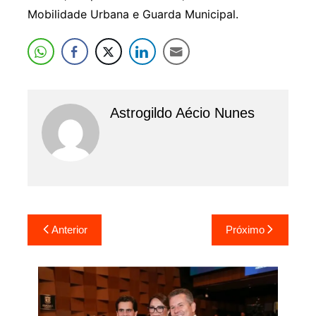
Mobilidade Urbana e Guarda Municipal.
Astrogildo Aécio Nunes
Navegação
Anterior
Próximo
de
Post