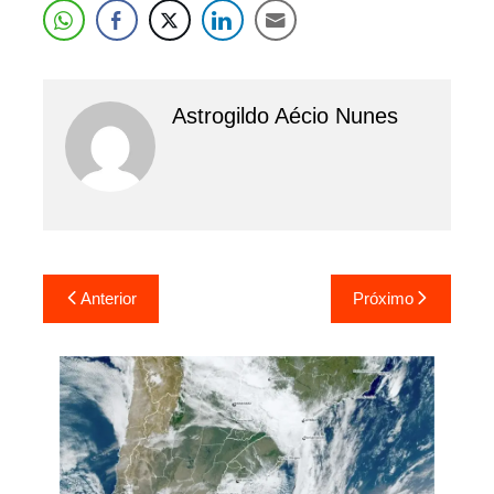
Astrogildo Aécio Nunes
Navegação
Anterior
Próximo
de
Post