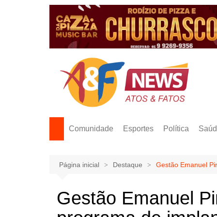
Ir
para
o
conteúdo
Comunidade
Esportes
Política
Saúd
Página inicial
Destaque
Gestão Emanuel Pin
Gestão Emanuel Pi