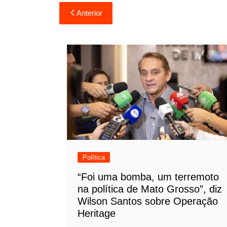
Navegação
Anterior
de
Post
Política
“Foi uma bomba, um terremoto
na política de Mato Grosso”, diz
Wilson Santos sobre Operação
Heritage