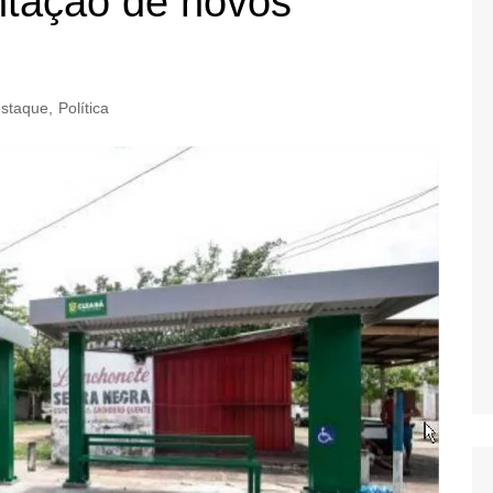
ntação de novos
staque
,
Política