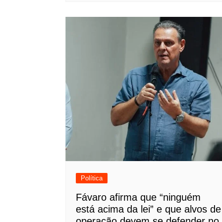
Política
Fávaro afirma que “ninguém
está acima da lei” e que alvos de
operação devem se defender no