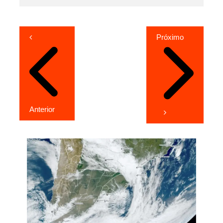
Navegação
Próximo
de
Post
Anterior