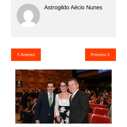
Astrogildo Aécio Nunes
Navegação
Anterior
Próximo
de
Post