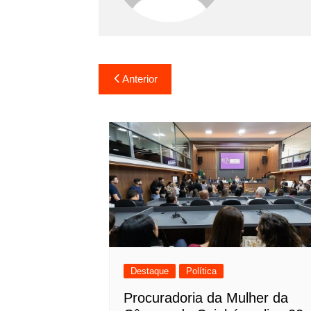
Navegação
Anterior
de
Post
Destaque
Política
Procuradoria da Mulher da