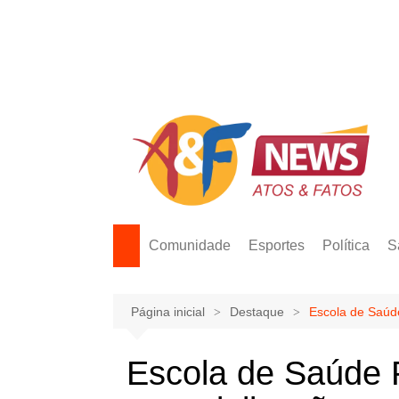
Ir
para
o
conteúdo
Comunidade
Esportes
Política
S
Página inicial
Destaque
Escola de Saúde
Escola de Saúde P