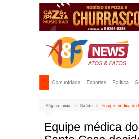
Ir
para
o
conteúdo
Comunidade
Esportes
Política
S
Página inicial
Saúde
Equipe médica do H
Equipe médica do 