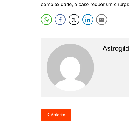
complexidade, o caso requer um cirurgi
Astrogil
Navegação
Anterior
de