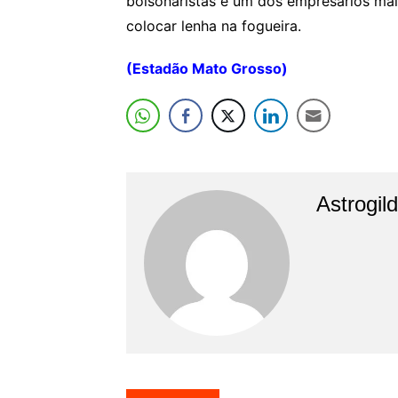
bolsonaristas e um dos empresários mais
colocar lenha na fogueira.
(Estadão Mato Grosso)
Astrogil