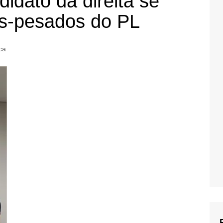
idato da direita se
s-pesados do PL
ica