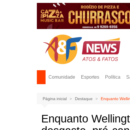
Ir
para
o
conteúdo
Comunidade
Esportes
Política
S
Página inicial
Destaque
Enquanto Wellin
Enquanto Wellingt