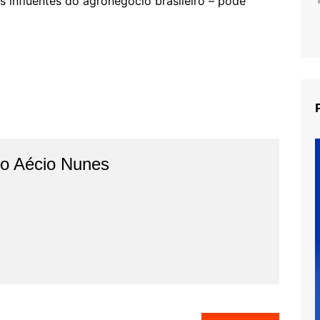
 influentes do agronegócio brasileiro – pode
do Aécio Nunes