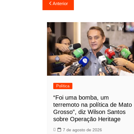
Navegação
Anterior
de
Post
Política
“Foi uma bomba, um
terremoto na política de Mato
Grosso”, diz Wilson Santos
sobre Operação Heritage
7 de agosto de 2026