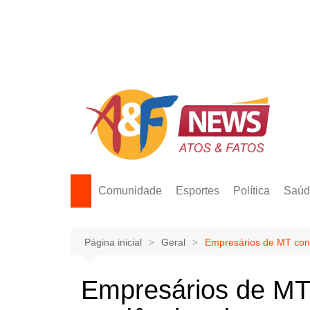
Ir
para
o
conteúdo
Comunidade
Esportes
Política
Saúd
Página inicial
Geral
Empresários de MT co
Empresários de M