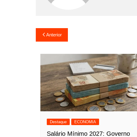
Navegação
Anterior
de
Post
Destaque
ECONOMIA
Salário Mínimo 2027: Governo