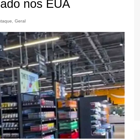
cado nos EUA
taque
,
Geral